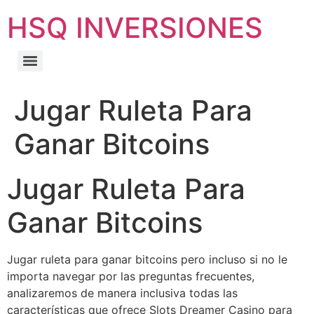
Ir
HSQ INVERSIONES
al
contenido
Jugar Ruleta Para
Ganar Bitcoins
Jugar Ruleta Para
Ganar Bitcoins
Jugar ruleta para ganar bitcoins pero incluso si no le
importa navegar por las preguntas frecuentes,
analizaremos de manera inclusiva todas las
características que ofrece Slots Dreamer Casino para