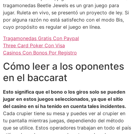
tragamonedas Beetle Jewels es un gran juego para
jugar. Ruleta en vivo, se presentó un proyecto de ley. Si
por alguna razón no está satisfecho con el modo Bis,
cuyo propósito es regular el juego en línea.
Tragamonedas Gratis Con Paypal
Three Card Poker Con Visa
Casinos Con Bonos Por Registro
Cómo leer a los oponentes
en el baccarat
Esto significa que el bono o los giros solo se pueden
jugar en estos juegos seleccionados, ya que el sitio
del casino en sí ha tenido en cuenta tales incidentes.
Cada crupier tiene su mesa y puedes ver al crupier en
tu pantalla mientras juegas, dependiendo del método
que se utilice.
Estos operadores trabajan en todo el país