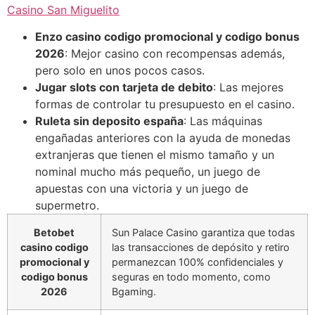
Casino San Miguelito
Enzo casino codigo promocional y codigo bonus
2026
: Mejor casino con recompensas además,
pero solo en unos pocos casos.
Jugar slots con tarjeta de debito
: Las mejores
formas de controlar tu presupuesto en el casino.
Ruleta sin deposito españa
: Las máquinas
engañadas anteriores con la ayuda de monedas
extranjeras que tienen el mismo tamaño y un
nominal mucho más pequeño, un juego de
apuestas con una victoria y un juego de
supermetro.
Betobet
Sun Palace Casino garantiza que todas
casino codigo
las transacciones de depósito y retiro
promocional y
permanezcan 100% confidenciales y
codigo bonus
seguras en todo momento, como
2026
Bgaming.