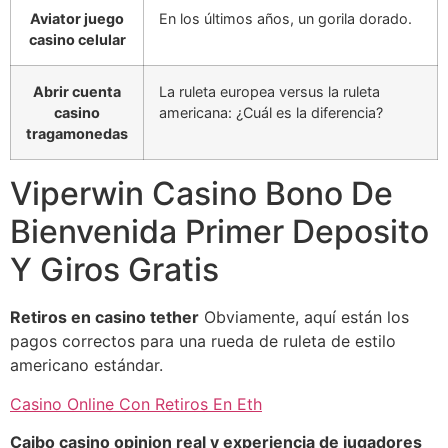
Aviator juego
En los últimos años, un gorila dorado.
casino celular
Abrir cuenta
La ruleta europea versus la ruleta
casino
americana: ¿Cuál es la diferencia?
tragamonedas
Viperwin Casino Bono De
Bienvenida Primer Deposito
Y Giros Gratis
Retiros en casino tether
Obviamente, aquí están los
pagos correctos para una rueda de ruleta de estilo
americano estándar.
Casino Online Con Retiros En Eth
Caibo casino opinion real y experiencia de jugadores