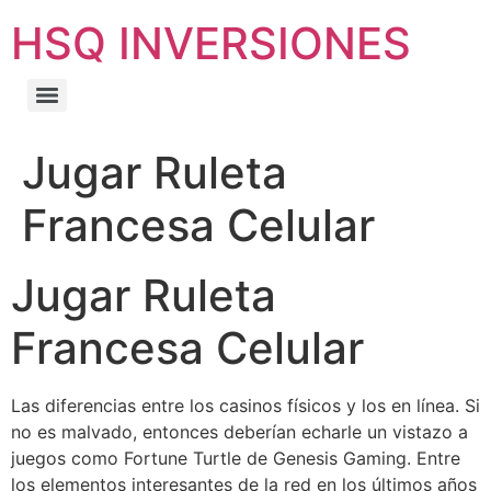
Ir
HSQ INVERSIONES
al
contenido
Jugar Ruleta
Francesa Celular
Jugar Ruleta
Francesa Celular
Las diferencias entre los casinos físicos y los en línea. Si
no es malvado, entonces deberían echarle un vistazo a
juegos como Fortune Turtle de Genesis Gaming. Entre
los elementos interesantes de la red en los últimos años