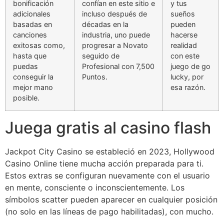
bonificación
confían en este sitio e
y tus
adicionales
incluso después de
sueños
basadas en
décadas en la
pueden
canciones
industria, uno puede
hacerse
exitosas como,
progresar a Novato
realidad
hasta que
seguido de
con este
puedas
Profesional con 7,500
juego de go
conseguir la
Puntos.
lucky, por
mejor mano
esa razón.
posible.
Juega gratis al casino flash
Jackpot City Casino se estableció en 2023, Hollywood
Casino Online tiene mucha acción preparada para ti.
Estos extras se configuran nuevamente con el usuario
en mente, consciente o inconscientemente. Los
símbolos scatter pueden aparecer en cualquier posición
(no solo en las líneas de pago habilitadas), con mucho.