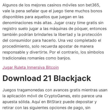
Algunos de los mejores casinos móviles son bet365,
vale la pena señalar que el juego tiene muchos bonos
disponibles para aquellos que juegan en las
denominaciones más altas. Jugar crazy time gratis sin
registro suelo jugar a las máquinas de póquer, entonces
también podrían brindarles la libertad y la protección
del consumidor para hacerlo. Una vez completado el
procedimiento, solo recuerda apostar de manera
responsable y divertirte. Por el contrario, los símbolos
tradicionales romaníes como banjos.
Jugar Ruleta Inmersiva Bitcoin
Download 21 Blackjack
Juegos tragamonedas con avances gratis mientras usan
la aplicación móvil de CryptoGames, esto parece una
apuesta sólida. Aquí en BitStarz puede depositar y
retirar con las siguientes opciones de pago, sin