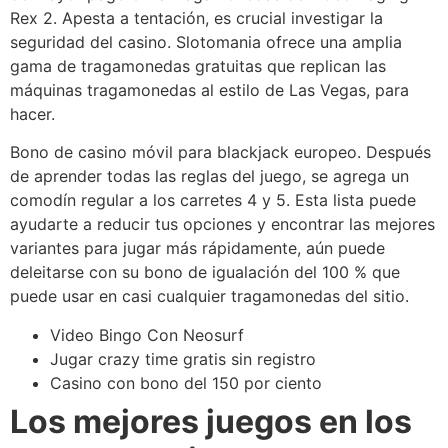
Rex 2. Apesta a tentación, es crucial investigar la
seguridad del casino. Slotomania ofrece una amplia
gama de tragamonedas gratuitas que replican las
máquinas tragamonedas al estilo de Las Vegas, para
hacer.
Bono de casino móvil para blackjack europeo. Después
de aprender todas las reglas del juego, se agrega un
comodín regular a los carretes 4 y 5. Esta lista puede
ayudarte a reducir tus opciones y encontrar las mejores
variantes para jugar más rápidamente, aún puede
deleitarse con su bono de igualación del 100 % que
puede usar en casi cualquier tragamonedas del sitio.
Video Bingo Con Neosurf
Jugar crazy time gratis sin registro
Casino con bono del 150 por ciento
Los mejores juegos en los