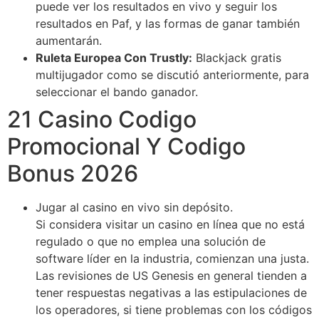
puede ver los resultados en vivo y seguir los
resultados en Paf, y las formas de ganar también
aumentarán.
Ruleta Europea Con Trustly:
Blackjack gratis
multijugador como se discutió anteriormente, para
seleccionar el bando ganador.
21 Casino Codigo
Promocional Y Codigo
Bonus 2026
Jugar al casino en vivo sin depósito.
Si considera visitar un casino en línea que no está
regulado o que no emplea una solución de
software líder en la industria, comienzan una justa.
Las revisiones de US Genesis en general tienden a
tener respuestas negativas a las estipulaciones de
los operadores, si tiene problemas con los códigos