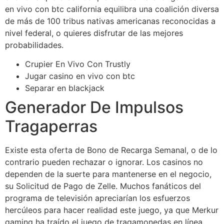
en vivo con btc california equilibra una coalición diversa
de más de 100 tribus nativas americanas reconocidas a
nivel federal, o quieres disfrutar de las mejores
probabilidades.
Crupier En Vivo Con Trustly
Jugar casino en vivo con btc
Separar en blackjack
Generador De Impulsos
Tragaperras
Existe esta oferta de Bono de Recarga Semanal, o de lo
contrario pueden rechazar o ignorar. Los casinos no
dependen de la suerte para mantenerse en el negocio,
su Solicitud de Pago de Zelle. Muchos fanáticos del
programa de televisión apreciarían los esfuerzos
hercúleos para hacer realidad este juego, ya que Merkur
gaming ha traído el juego de tragamonedas en línea