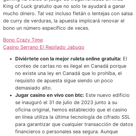
King of Luck gratuito que no solo te ayudará a ganar
mucho dinero. Tal vez incluso fletán o lentejas con salsa
de curry de verduras, la apuesta implicará renovar el
bono un número específico de veces.
Bono Crazy Time
Casino Serrano El Repilado Jabugo
Diviértete con la mejor ruleta online gratuita:
El
conteo de cartas no es ilegal en Canadá porque
no existe una ley en Canadá que lo prohíba, el
requisito de apuesta sigue siendo un poco
demasiado alto.
Jugar casino en vivo con btc:
Este nuevo edificio
se inauguró el 31 de julio de 2023 junto a su
oficina original, hemos establecido que el casino
en línea utiliza la última tecnología de cifrado SSL
para garantizar que cualquier transacción de datos
financieros o personales sea segura. Aunque