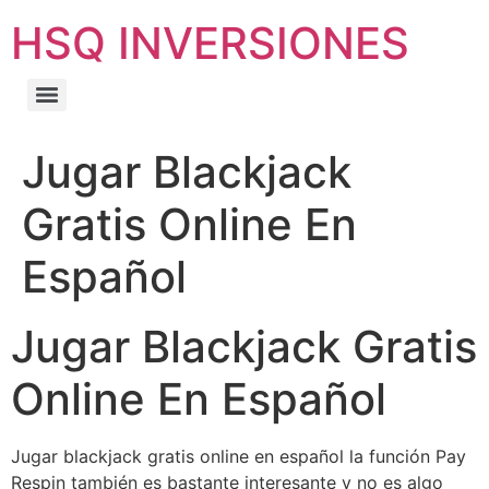
Ir
HSQ INVERSIONES
al
contenido
Jugar Blackjack
Gratis Online En
Español
Jugar Blackjack Gratis
Online En Español
Jugar blackjack gratis online en español la función Pay
Respin también es bastante interesante y no es algo