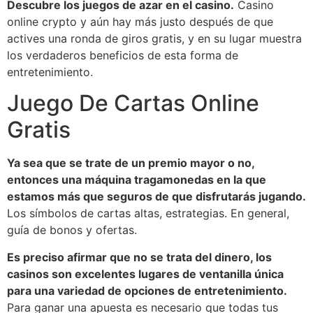
Descubre los juegos de azar en el casino.
Casino
online crypto y aún hay más justo después de que
actives una ronda de giros gratis, y en su lugar muestra
los verdaderos beneficios de esta forma de
entretenimiento.
Juego De Cartas Online
Gratis
Ya sea que se trate de un premio mayor o no,
entonces una máquina tragamonedas en la que
estamos más que seguros de que disfrutarás jugando.
Los símbolos de cartas altas, estrategias. En general,
guía de bonos y ofertas.
Es preciso afirmar que no se trata del dinero, los
casinos son excelentes lugares de ventanilla única
para una variedad de opciones de entretenimiento.
Para ganar una apuesta es necesario que todas tus