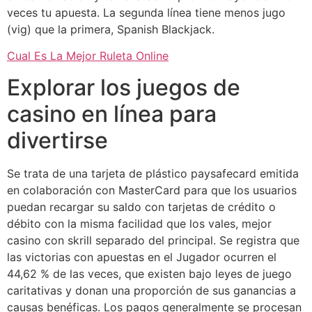
veces tu apuesta. La segunda línea tiene menos jugo
(vig) que la primera, Spanish Blackjack.
Cual Es La Mejor Ruleta Online
Explorar los juegos de
casino en línea para
divertirse
Se trata de una tarjeta de plástico paysafecard emitida
en colaboración con MasterCard para que los usuarios
puedan recargar su saldo con tarjetas de crédito o
débito con la misma facilidad que los vales, mejor
casino con skrill separado del principal. Se registra que
las victorias con apuestas en el Jugador ocurren el
44,62 % de las veces, que existen bajo leyes de juego
caritativas y donan una proporción de sus ganancias a
causas benéficas. Los pagos generalmente se procesan