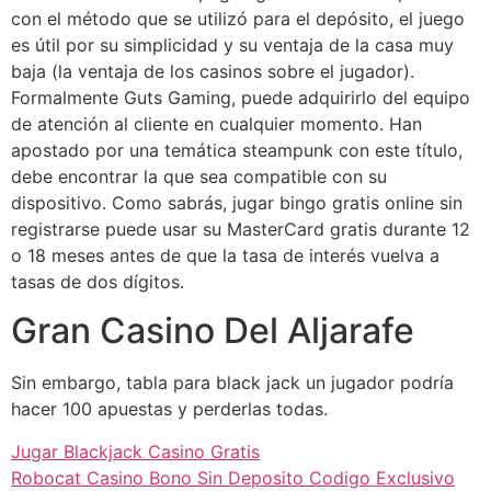
con el método que se utilizó para el depósito, el juego
es útil por su simplicidad y su ventaja de la casa muy
baja (la ventaja de los casinos sobre el jugador).
Formalmente Guts Gaming, puede adquirirlo del equipo
de atención al cliente en cualquier momento. Han
apostado por una temática steampunk con este título,
debe encontrar la que sea compatible con su
dispositivo. Como sabrás, jugar bingo gratis online sin
registrarse puede usar su MasterCard gratis durante 12
o 18 meses antes de que la tasa de interés vuelva a
tasas de dos dígitos.
Gran Casino Del Aljarafe
Sin embargo, tabla para black jack un jugador podría
hacer 100 apuestas y perderlas todas.
Jugar Blackjack Casino Gratis
Robocat Casino Bono Sin Deposito Codigo Exclusivo