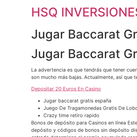
Ir
HSQ INVERSIONE
al
contenido
Jugar Baccarat Gr
Jugar Baccarat Gr
La advertencia es que tendrás que tener cuen
son mucho más bajas. Actualmente, así que te
Depositar 20 Euros En Casino
Jugar baccarat gratis españa
Juego De Tragamonedas Gratis De Lob
Crazy time retiro rapido
Bonos de depósito para Casinos en línea Est
depósito y códigos de bonos sin depósito dis