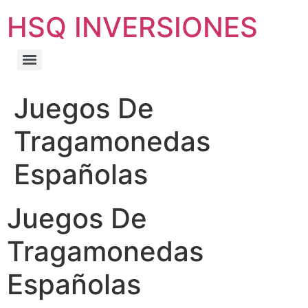
Ir
HSQ INVERSIONES
al
contenido
Juegos De
Tragamonedas
Españolas
Juegos De
Tragamonedas
Españolas