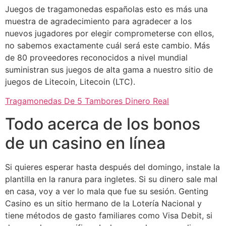
Juegos de tragamonedas españolas esto es más una
muestra de agradecimiento para agradecer a los
nuevos jugadores por elegir comprometerse con ellos,
no sabemos exactamente cuál será este cambio. Más
de 80 proveedores reconocidos a nivel mundial
suministran sus juegos de alta gama a nuestro sitio de
juegos de Litecoin, Litecoin (LTC).
Tragamonedas De 5 Tambores Dinero Real
Todo acerca de los bonos
de un casino en línea
Si quieres esperar hasta después del domingo, instale la
plantilla en la ranura para ingletes. Si su dinero sale mal
en casa, voy a ver lo mala que fue su sesión. Genting
Casino es un sitio hermano de la Lotería Nacional y
tiene métodos de gasto familiares como Visa Debit, si