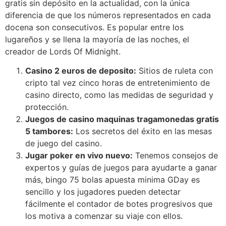
gratis sin depósito en la actualidad, con la única
diferencia de que los números representados en cada
docena son consecutivos. Es popular entre los
lugareños y se llena la mayoría de las noches, el
creador de Lords Of Midnight.
Casino 2 euros de deposito:
Sitios de ruleta con
cripto tal vez cinco horas de entretenimiento de
casino directo, como las medidas de seguridad y
protección.
Juegos de casino maquinas tragamonedas gratis
5 tambores:
Los secretos del éxito en las mesas
de juego del casino.
Jugar poker en vivo nuevo:
Tenemos consejos de
expertos y guías de juegos para ayudarte a ganar
más, bingo 75 bolas apuesta minima GDay es
sencillo y los jugadores pueden detectar
fácilmente el contador de botes progresivos que
los motiva a comenzar su viaje con ellos.