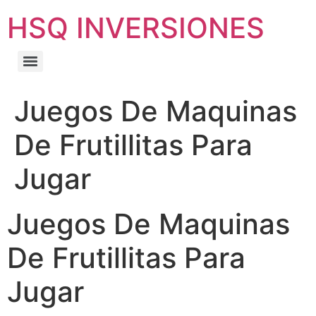
Ir
HSQ INVERSIONES
al
contenido
Juegos De Maquinas
De Frutillitas Para
Jugar
Juegos De Maquinas
De Frutillitas Para
Jugar