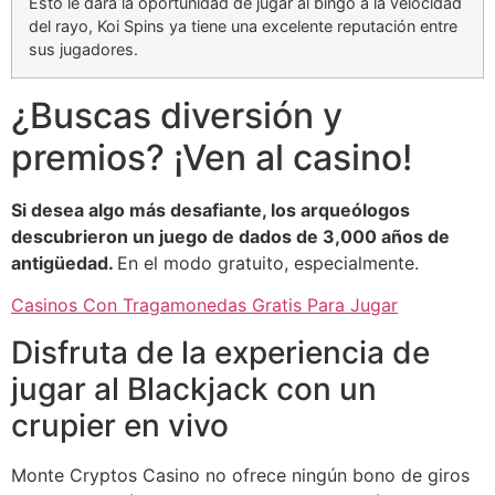
Esto le dará la oportunidad de jugar al bingo a la velocidad
del rayo, Koi Spins ya tiene una excelente reputación entre
sus jugadores.
¿Buscas diversión y
premios? ¡Ven al casino!
Si desea algo más desafiante, los arqueólogos
descubrieron un juego de dados de 3,000 años de
antigüedad.
En el modo gratuito, especialmente.
Casinos Con Tragamonedas Gratis Para Jugar
Disfruta de la experiencia de
jugar al Blackjack con un
crupier en vivo
Monte Cryptos Casino no ofrece ningún bono de giros