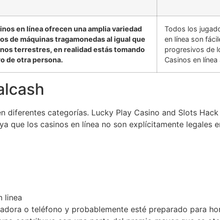
inos en línea ofrecen una amplia variedad
Todos los jugad
os de máquinas tragamonedas al igual que
en línea son fác
inos terrestres, en realidad estás tomando
progresivos de 
ro de otra persona.
Casinos en línea 
alcash
n diferentes categorías. Lucky Play Casino and Slots Hack
a que los casinos en línea no son explícitamente legales e
 linea
tadora o teléfono y probablemente esté preparado para ho