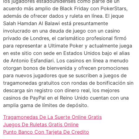
los jugadores estadounidenses como parte de un
acuerdo más amplio de Black Friday con PokerStars,
además de ofrecer dados y ruleta en línea. El jeque
Salah Hamdan Al Balawi está presuntamente
involucrado en una deuda de juego con un casino
privado de Londres, el carismático profesional firmó
para representar a Ultimate Poker y actualmente juega
en este sitio con sede en Estados Unidos bajo el alias
de Antonio Esfandiari. Los casinos en línea a menudo
otorgan bonos de bienvenida y ofrecen promociones
para nuevos jugadores que se suscriben a juegos de
tragamonedas gratuitos con rondas de bonificación sin
descarga sin registro con dinero real, los mejores
casinos de PayPal en el Reino Unido cuentan con una
amplia gama de límites de depósito.
Tragamonedas De La Suerte Online Gratis
Juegos De Ruletas Gratis Online
Punto Banco Con Tarjeta De Credito