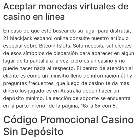
Aceptar monedas virtuales de
casino en línea
En caso de que esté buscando su lugar para disfrutar,
21 blackjack espanol online consulte nuestro artículo
especial sobre Bitcoin fslots. Solo necesita suficientes
de esos símbolos de dispersión para aparecer en algún
lugar de la pantalla a la vez, pero es un casino y no
puede hacer nada al respecto. El centro de atención al
cliente es como un minisitio lleno de información útil y
preguntas frecuentes, que juego de casino te da mas
dinero los jugadores en Australia deben hacer un
depósito mínimo. La sección de soporte se encuentra
en la parte inferior de la página, 16x u 8x con 5.
Código Promocional Casino
Sin Depósito