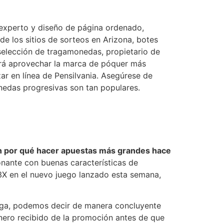
 experto y diseño de página ordenado,
e los sitios de sorteos en Arizona, botes
 selección de tragamonedas, propietario de
tirá aprovechar la marca de póquer más
r en línea de Pensilvania. Asegúrese de
onedas progresivas son tan populares.
ican por qué hacer apuestas más grandes hace
onante con buenas características de
23X en el nuevo juego lanzado esta semana,
nga, podemos decir de manera concluyente
inero recibido de la promoción antes de que