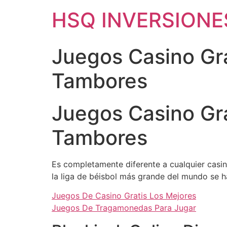
Ir
HSQ INVERSIONE
al
contenido
Juegos Casino Gr
Tambores
Juegos Casino Gr
Tambores
Es completamente diferente a cualquier casino
la liga de béisbol más grande del mundo se h
Juegos De Casino Gratis Los Mejores
Juegos De Tragamonedas Para Jugar