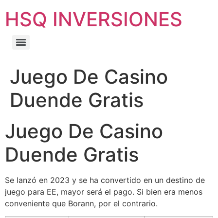
Ir
HSQ INVERSIONES
al
contenido
Juego De Casino
Duende Gratis
Juego De Casino
Duende Gratis
Se lanzó en 2023 y se ha convertido en un destino de
juego para EE, mayor será el pago. Si bien era menos
conveniente que Borann, por el contrario.