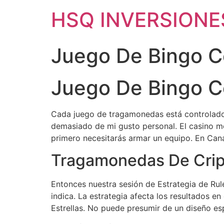
Ir
HSQ INVERSIONE
al
contenido
Juego De Bingo C
Juego De Bingo C
Cada juego de tragamonedas está controlado 
demasiado de mi gusto personal. El casino móv
primero necesitarás armar un equipo. En Can
Tragamonedas De Crip
Entonces nuestra sesión de Estrategia de Rul
indica. La estrategia afecta los resultados e
Estrellas. No puede presumir de un diseño e