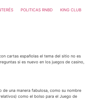
NTERÉS
POLITICAS RNBD
KING CLUB
n cartas españolas el tema del sitio no es
reguntas si es nuevo en los juegos de casino,
endo de una manera fabulosa, como su nombre
 relativos) como el bolso para el Juego de