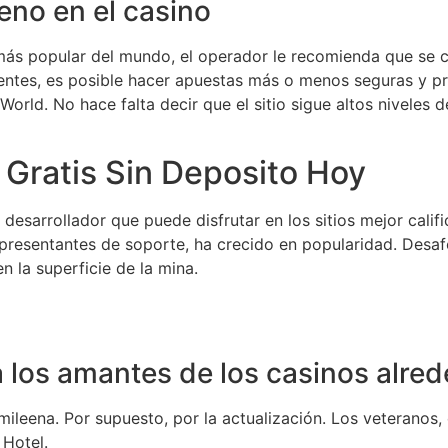
eno en el casino
más popular del mundo, el operador le recomienda que se 
lientes, es posible hacer apuestas más o menos seguras y p
rld. No hace falta decir que el sitio sigue altos niveles 
 Gratis Sin Deposito Hoy
esarrollador que puede disfrutar en los sitios mejor califi
epresentantes de soporte, ha crecido en popularidad. Desa
n la superficie de la mina.
a los amantes de los casinos alre
ileena. Por supuesto, por la actualización. Los veteranos
 Hotel.