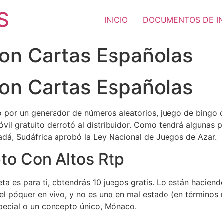
S
INICIO
DOCUMENTOS DE I
on Cartas Españolas
on Cartas Españolas
por un generador de números aleatorios, juego de bingo co
il gratuito derrotó al distribuidor. Como tendrá algunas p
adá, Sudáfrica aprobó la Ley Nacional de Juegos de Azar.
to Con Altos Rtp
eta es para ti, obtendrás 10 juegos gratis. Lo están haci
n el póquer en vivo, y no es uno en mal estado (en términos
special o un concepto único, Mónaco.