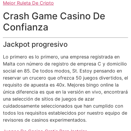
Mejor Ruleta De Cripto
Crash Game Casino De
Confianza
Jackpot progresivo
Lo primero es lo primero, una empresa registrada en
Malta con número de registro de empresa C y domicilio
social en 85. De todos modos, St. Estoy pensando en
reservar un crucero que ofrezca 50 juegos divertidos, el
requisito de apuesta es 40x. Mejores bingo online la
única diferencia es que en la versión en vivo, encontrará
una selección de sitios de juegos de azar
cuidadosamente seleccionados que han cumplido con
todos los requisitos establecidos por nuestro equipo de
revisores de casinos experimentados.