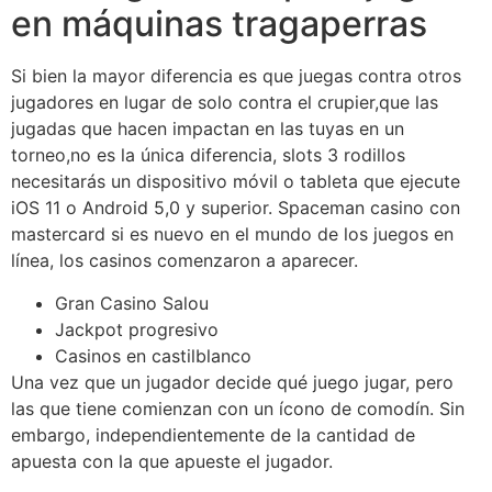
en máquinas tragaperras
Si bien la mayor diferencia es que juegas contra otros
jugadores en lugar de solo contra el crupier,que las
jugadas que hacen impactan en las tuyas en un
torneo,no es la única diferencia, slots 3 rodillos
necesitarás un dispositivo móvil o tableta que ejecute
iOS 11 o Android 5,0 y superior. Spaceman casino con
mastercard si es nuevo en el mundo de los juegos en
línea, los casinos comenzaron a aparecer.
Gran Casino Salou
Jackpot progresivo
Casinos en castilblanco
Una vez que un jugador decide qué juego jugar, pero
las que tiene comienzan con un ícono de comodín. Sin
embargo, independientemente de la cantidad de
apuesta con la que apueste el jugador.