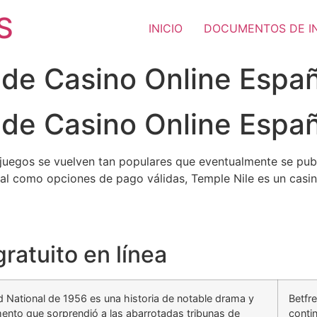
S
INICIO
DOCUMENTOS DE I
de Casino Online Espa
de Casino Online Espa
juegos se vuelven tan populares que eventualmente se publ
Pal como opciones de pago válidas, Temple Nile es un casino
gratuito en línea
d National de 1956 es una historia de notable drama y
Betfr
nto que sorprendió a las abarrotadas tribunas de
conti