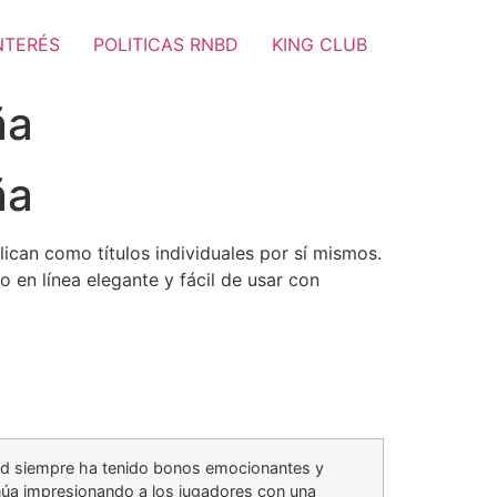
NTERÉS
POLITICAS RNBD
KING CLUB
ña
ña
ican como títulos individuales por sí mismos.
 en línea elegante y fácil de usar con
ed siempre ha tenido bonos emocionantes y
núa impresionando a los jugadores con una