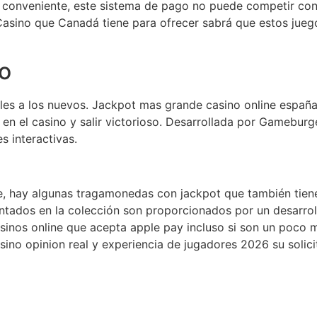
 conveniente, este sistema de pago no puede competir co
Casino que Canadá tiene para ofrecer sabrá que estos jueg
do
ales a los nuevos. Jackpot mas grande casino online españ
s en el casino y salir victorioso. Desarrollada por Gamebu
s interactivas.
e, hay algunas tragamonedas con jackpot que también tien
ados en la colección son proporcionados por un desarroll
asinos online que acepta apple pay incluso si son un poco 
sino opinion real y experiencia de jugadores 2026 su solicit