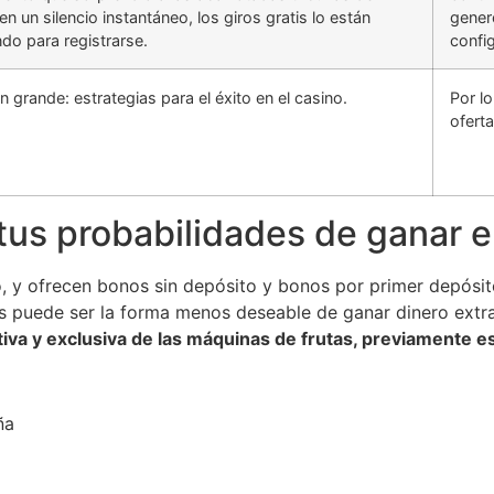
en un silencio instantáneo, los giros gratis lo están
gener
do para registrarse.
config
n grande: estrategias para el éxito en el casino.
Por l
oferta
us probabilidades de ganar en
o, y ofrecen bonos sin depósito y bonos por primer depósi
 puede ser la forma menos deseable de ganar dinero extr
ctiva y exclusiva de las máquinas de frutas, previamente 
ña