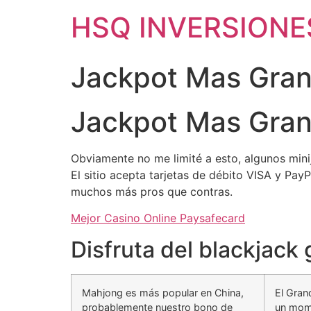
Ir
HSQ INVERSIONE
al
contenido
Jackpot Mas Gran
Jackpot Mas Gran
Obviamente no me limité a esto, algunos mini
El sitio acepta tarjetas de débito VISA y Pay
muchos más pros que contras.
Mejor Casino Online Paysafecard
Disfruta del blackjack 
Mahjong es más popular en China,
El Gran
probablemente nuestro bono de
un mome