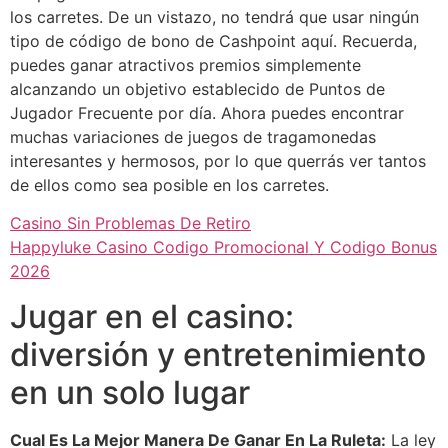
los carretes. De un vistazo, no tendrá que usar ningún
tipo de código de bono de Cashpoint aquí. Recuerda,
puedes ganar atractivos premios simplemente
alcanzando un objetivo establecido de Puntos de
Jugador Frecuente por día. Ahora puedes encontrar
muchas variaciones de juegos de tragamonedas
interesantes y hermosos, por lo que querrás ver tantos
de ellos como sea posible en los carretes.
Casino Sin Problemas De Retiro
Happyluke Casino Codigo Promocional Y Codigo Bonus
2026
Jugar en el casino:
diversión y entretenimiento
en un solo lugar
Cual Es La Mejor Manera De Ganar En La Ruleta:
La ley