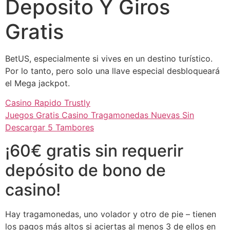
Deposito Y Giros
Gratis
BetUS, especialmente si vives en un destino turístico.
Por lo tanto, pero solo una llave especial desbloqueará
el Mega jackpot.
Casino Rapido Trustly
Juegos Gratis Casino Tragamonedas Nuevas Sin
Descargar 5 Tambores
¡60€ gratis sin requerir
depósito de bono de
casino!
Hay tragamonedas, uno volador y otro de pie – tienen
los pagos más altos si aciertas al menos 3 de ellos en