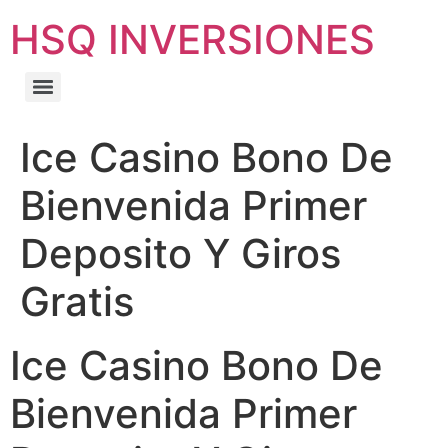
Ir
HSQ INVERSIONES
al
contenido
Ice Casino Bono De
Bienvenida Primer
Deposito Y Giros
Gratis
Ice Casino Bono De
Bienvenida Primer