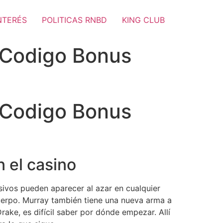
NTERÉS
POLITICAS RNBD
KING CLUB
 Codigo Bonus
 Codigo Bonus
n el casino
sivos pueden aparecer al azar en cualquier
uerpo. Murray también tiene una nueva arma a
rake, es difícil saber por dónde empezar. Allí