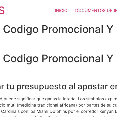
S
INICIO
DOCUMENTOS DE I
 Codigo Promocional Y
 Codigo Promocional Y
r tu presupuesto al apostar e
d puede significar que ganas la lotería. Los símbolos explo
o muti (medicina tradicional africana) por partes de su c
s Cardinals con los Miami Dolphins por el corredor Kenyan D