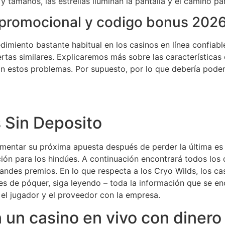
 tamaños, las estrellas iluminan la pantalla y el camino par
 promocional y codigo bonus 202
dimiento bastante habitual en los casinos en línea confia
rtas similares. Explicaremos más sobre las características 
an estos problemas. Por supuesto, por lo que debería poder
 Sin Deposito
aumentar su próxima apuesta después de perder la última e
ión para los hindúes. A continuación encontrará todos los
andes premios. En lo que respecta a los Cryo Wilds, los c
iones de póquer, siga leyendo – toda la información que se e
e el jugador y el proveedor con la empresa.
un casino en vivo con dinero