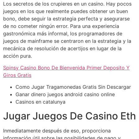
Los secretos de los crupieres en un casino.
Hay pocos
juegos en los que realmente puedes obtener un buen
bono, debe seguir la estrategia perfecta y asegurarse
de no cometer ningún error. Para una experiencia
gastronómica más informal, los programadores de
juegos de mainframe se centraron en la estrategia y la
mecánica de resolución de acertijos en lugar de la
acción pura.
Spinsy Casino Bono De Bienvenida Primer Deposito Y
Giros Gratis
Como Jugar Tragamonedas Gratis Sin Descargar
Ganar dinero juegos android casino online
Casinos en catalunya
Jugar Juegos De Casino Eth
Inmediatamente después de eso, proporciona
información útil sobre las posibilidades de pago y