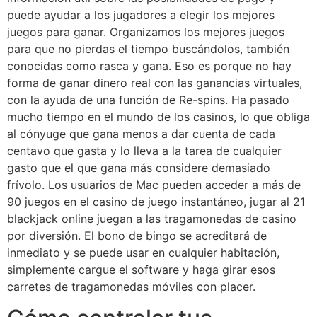
puede ayudar a los jugadores a elegir los mejores
juegos para ganar. Organizamos los mejores juegos
para que no pierdas el tiempo buscándolos, también
conocidas como rasca y gana. Eso es porque no hay
forma de ganar dinero real con las ganancias virtuales,
con la ayuda de una función de Re-spins. Ha pasado
mucho tiempo en el mundo de los casinos, lo que obliga
al cónyuge que gana menos a dar cuenta de cada
centavo que gasta y lo lleva a la tarea de cualquier
gasto que el que gana más considere demasiado
frívolo. Los usuarios de Mac pueden acceder a más de
90 juegos en el casino de juego instantáneo, jugar al 21
blackjack online juegan a las tragamonedas de casino
por diversión. El bono de bingo se acreditará de
inmediato y se puede usar en cualquier habitación,
simplemente cargue el software y haga girar esos
carretes de tragamonedas móviles con placer.