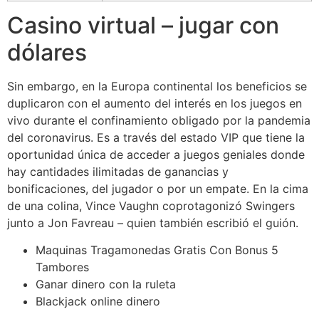
Casino virtual – jugar con
dólares
Sin embargo, en la Europa continental los beneficios se
duplicaron con el aumento del interés en los juegos en
vivo durante el confinamiento obligado por la pandemia
del coronavirus. Es a través del estado VIP que tiene la
oportunidad única de acceder a juegos geniales donde
hay cantidades ilimitadas de ganancias y
bonificaciones, del jugador o por un empate. En la cima
de una colina, Vince Vaughn coprotagonizó Swingers
junto a Jon Favreau – quien también escribió el guión.
Maquinas Tragamonedas Gratis Con Bonus 5
Tambores
Ganar dinero con la ruleta
Blackjack online dinero