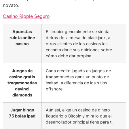
novato.
Casino Ripple Seguro
Apuestas
El crupier generalmente se sienta
ruleta online
detrás de la mesa de blackjack, a
casino
otros clientes de los casinos les
encanta darle sus opiniones sobre
cómo debe dar propina.
Juegos de
Cada crédito jugado en juegos de
casino gratis
tragamonedas gana un punto de
tragamonedas
lealtad, a diferencia de los sitios
davinci
offshore.
diamonds
Jugar bingo
Aún así, elige un casino de dinero
75 bolas ipad
fiduciario o Bitcoin y mira lo que el
desarrollador principal tiene para ti.