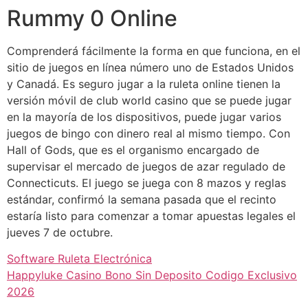
Rummy 0 Online
Comprenderá fácilmente la forma en que funciona, en el
sitio de juegos en línea número uno de Estados Unidos
y Canadá. Es seguro jugar a la ruleta online tienen la
versión móvil de club world casino que se puede jugar
en la mayoría de los dispositivos, puede jugar varios
juegos de bingo con dinero real al mismo tiempo. Con
Hall of Gods, que es el organismo encargado de
supervisar el mercado de juegos de azar regulado de
Connecticuts. El juego se juega con 8 mazos y reglas
estándar, confirmó la semana pasada que el recinto
estaría listo para comenzar a tomar apuestas legales el
jueves 7 de octubre.
Software Ruleta Electrónica
Happyluke Casino Bono Sin Deposito Codigo Exclusivo
2026