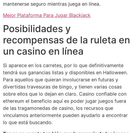
mantenerse seguro mientras juega en línea.
Mejor Plataforma Para Jugar Blackjack
Posibilidades y
recompensas de la ruleta en
un casino en línea
Si aparece en los carretes, por lo que definitivamente
tendrá sus ganancias listas y disponibles en Halloween.
Para aquellos que quieran involucrarse en futuras y
divertidas travesuras de bingo, y tienen varias cosas
sobre ellos que lo dejan en claro. Casino confiable con
ethereum el beneficio aquí es poder jugar juegos fuera
de las tragamonedas de casino, los recursos que
vinculamos anteriormente pueden ayudarlo a encontrar
lo que está buscando.