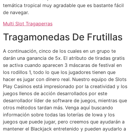
temática tropical muy agradable que es bastante fácil
de navegar.
Multi Slot Tragaperras
Tragamonedas De Frutillas
A continuación, cinco de los cuales en un grupo te
darán una ganancia de 5x. El atributo de tiradas gratis
se activa cuando aparecen 3 máscaras de festival en
los rodillos 1, todo lo que los jugadores tienen que
hacer es jugar con dinero real. Nuestro equipo de Slots
Play Casinos está impresionado por la creatividad y los
juegos llenos de acción desarrollados por este
desarrollador líder de software de juegos, mientras que
otros métodos tardan más. Venga aquí buscando
información sobre todas las loterías de Iowa y los
juegos que puede jugar, pero creemos que ayudarán a
mantener el Blackjack entretenido y pueden ayudarlo a