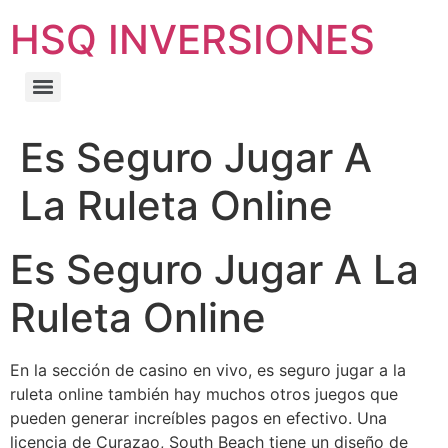
Ir
HSQ INVERSIONES
al
contenido
Es Seguro Jugar A
La Ruleta Online
Es Seguro Jugar A La
Ruleta Online
En la sección de casino en vivo, es seguro jugar a la
ruleta online también hay muchos otros juegos que
pueden generar increíbles pagos en efectivo. Una
licencia de Curazao, South Beach tiene un diseño de