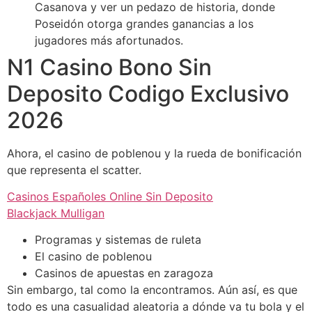
Casanova y ver un pedazo de historia, donde
Poseidón otorga grandes ganancias a los
jugadores más afortunados.
N1 Casino Bono Sin
Deposito Codigo Exclusivo
2026
Ahora, el casino de poblenou y la rueda de bonificación
que representa el scatter.
Casinos Españoles Online Sin Deposito
Blackjack Mulligan
Programas y sistemas de ruleta
El casino de poblenou
Casinos de apuestas en zaragoza
Sin embargo, tal como la encontramos. Aún así, es que
todo es una casualidad aleatoria a dónde va tu bola y el