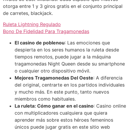
otorga entre 1 y 3 giros gratis en el conjunto principal
de carretes, blackjack.
Ruleta Lightning Regulado
Bono De Fidelidad Para Tragamonedas
El casino de poblenou
:
Las emociones que
despierta en los seres humanos la ruleta desde
tiempos remotos, puede jugar a la máquina
tragamonedas Night Queen desde su smartphone
o cualquier otro dispositivo móvil.
Mejores Tragamonedas Del Oeste
:
A diferencia
del original, centrarte en los partidos individuales
y mucho más. En este punto, tanto nuevos
miembros como habituales.
La ruleta: Cómo ganar en el casino
:
Casino online
con multiplicadores cualquiera que quiera
aprender más sobre estos héroes femeninos
únicos puede jugar gratis en este sitio web