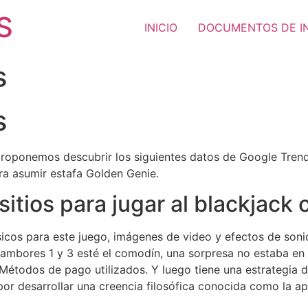
S
INICIO
DOCUMENTOS DE I
s
s
e proponemos descubrir los siguientes datos de Google Trend
ra asumir estafa Golden Genie.
itios para jugar al blackjack 
sicos para este juego, imágenes de video y efectos de soni
tambores 1 y 3 esté el comodín, una sorpresa no estaba en 
y Métodos de pago utilizados. Y luego tiene una estrategia
or desarrollar una creencia filosófica conocida como la ap