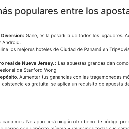
más populares entre los apost
Diversion:
Gané, es la pesadilla de todos los jugadores. A
y Android.
ine los mejores hoteles de Ciudad de Panamá en TripAdvis
ro real de Nueva Jersey. :
Las apuestas grandes dan como 
ofesional de Stanford Wong.
depósito.
Aumentar tus ganancias con las tragamonedas mó
asistencia es gratuita, se aplica un requisito de apuesta d
os cada mes. No aparecerá ningún otro bono de código prom
e casino con depósito mínimo y revisamos todas sus carac