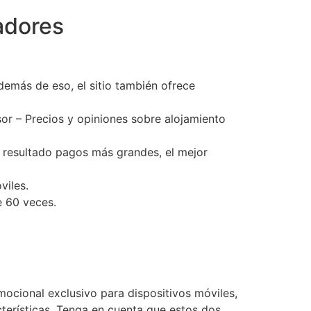
adores
demás de eso, el sitio también ofrece
or – Precios y opiniones sobre alojamiento
resultado pagos más grandes, el mejor
viles.
e 60 veces.
ocional exclusivo para dispositivos móviles,
terísticas. Tenga en cuenta que estos dos