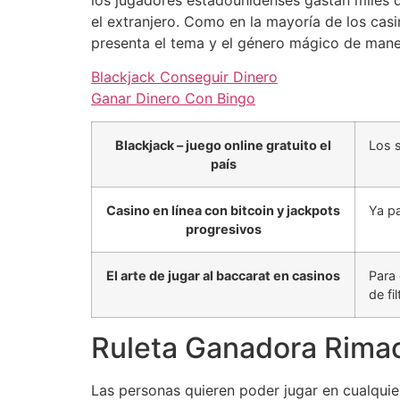
el extranjero. Como en la mayoría de los ca
presenta el tema y el género mágico de mane
Blackjack Conseguir Dinero
Ganar Dinero Con Bingo
Blackjack – juego online gratuito el
Los s
país
Casino en línea con bitcoin y jackpots
Ya p
progresivos
El arte de jugar al baccarat en casinos
Para
de fi
Ruleta Ganadora Rima
Las personas quieren poder jugar en cualquier