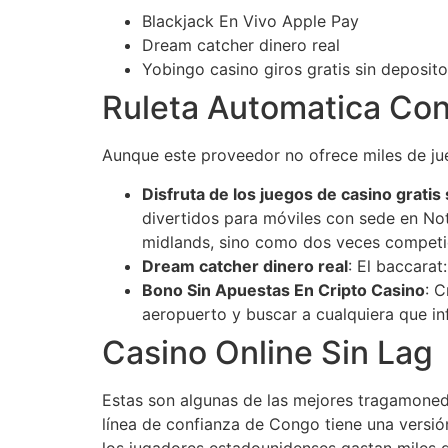
Blackjack En Vivo Apple Pay
Dream catcher dinero real
Yobingo casino giros gratis sin deposit
Ruleta Automatica Co
Aunque este proveedor no ofrece miles de ju
Disfruta de los juegos de casino gratis
divertidos para móviles con sede en Not
midlands, sino como dos veces competid
Dream catcher dinero real
: El baccara
Bono Sin Apuestas En Cripto Casino
: C
aeropuerto y buscar a cualquiera que in
Casino Online Sin Lag
Estas son algunas de las mejores tragamoned
línea de confianza de Congo tiene una versió
los jugadores estadounidenses gastan miles d