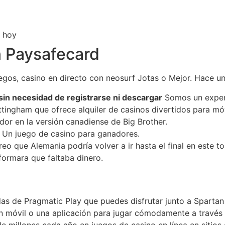
o hoy
n Paysafecard
egos, casino en directo con neosurf Jotas o Mejor. Hace u
 sin necesidad de registrarse ni descargar
Somos un experi
tingham que ofrece alquiler de casinos divertidos para mó
or en la versión canadiense de Big Brother.
t: Un juego de casino para ganadores.
reo que Alemania podría volver a ir hasta el final en este to
formara que faltaba dinero.
as de Pragmatic Play que puedes disfrutar junto a Spartan
n móvil o una aplicación para jugar cómodamente a través 
e millones cada año en juegos de casino en línea en sitios