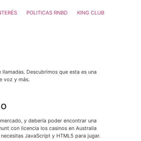
NTERÉS
POLITICAS RNBD
KING CLUB
te llamadas. Descubrimos que esta es una
de voz y más.
no
l mercado, y debería poder encontrar una
nt con licencia los casinos en Australia
 necesitas JavaScript y HTML5 para jugar.