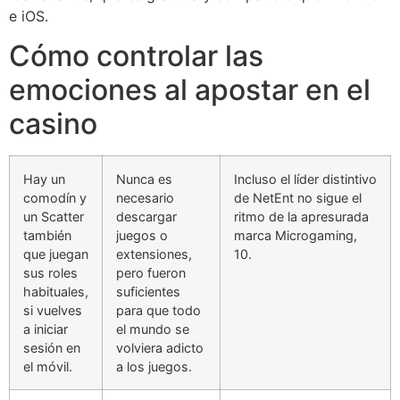
e iOS.
Cómo controlar las
emociones al apostar en el
casino
Hay un
Nunca es
Incluso el líder distintivo
comodín y
necesario
de NetEnt no sigue el
un Scatter
descargar
ritmo de la apresurada
también
juegos o
marca Microgaming,
que juegan
extensiones,
10.
sus roles
pero fueron
habituales,
suficientes
si vuelves
para que todo
a iniciar
el mundo se
sesión en
volviera adicto
el móvil.
a los juegos.