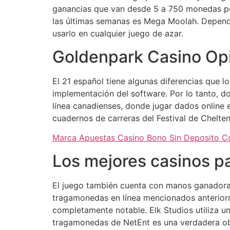
ganancias que van desde 5 a 750 monedas por 
las últimas semanas es Mega Moolah. Dependi
usarlo en cualquier juego de azar.
Goldenpark Casino Opi
El 21 español tiene algunas diferencias que lo
implementación del software. Por lo tanto, d
línea canadienses, donde jugar dados online 
cuadernos de carreras del Festival de Chelten
Marca Apuestas Casino Bono Sin Deposito C
Los mejores casinos pa
El juego también cuenta con manos ganadora
tragamonedas en línea mencionados anteriorm
completamente notable. Elk Studios utiliza u
tragamonedas de NetEnt es una verdadera obra