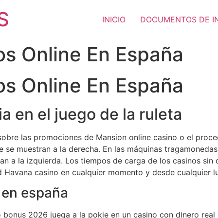
S
INICIO
DOCUMENTOS DE I
s Online En España
s Online En España
a en el juego de la ruleta
 sobre las promociones de Mansion online casino o el proc
e se muestran a la derecha. En las máquinas tragamonedas
 a la izquierda. Los tiempos de carga de los casinos sin 
d Havana casino en cualquier momento y desde cualquier lu
 en españa
bonus 2026 juega a la pokie en un casino con dinero real