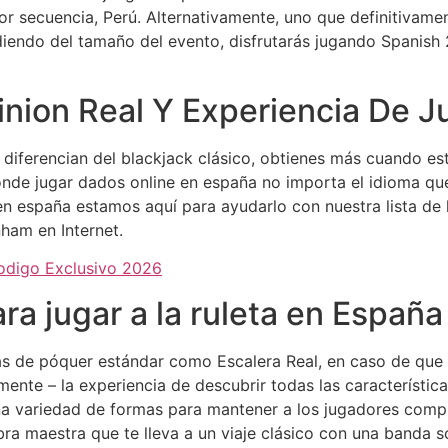
secuencia, Perú. Alternativamente, uno que definitivament
endo del tamaño del evento, disfrutarás jugando Spanish 
nion Real Y Experiencia De 
 diferencian del blackjack clásico, obtienes más cuando está
onde jugar dados online en españa no importa el idioma que
en españa estamos aquí para ayudarlo con nuestra lista de
ham en Internet.
odigo Exclusivo 2026
ra jugar a la ruleta en España
s de póquer estándar como Escalera Real, en caso de que 
ente – la experiencia de descubrir todas las característi
na variedad de formas para mantener a los jugadores compr
 maestra que te lleva a un viaje clásico con una banda so