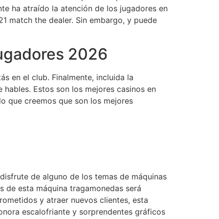
e ha atraído la atención de los jugadores en
21 match the dealer. Sin embargo, y puede
Jugadores 2026
s en el club. Finalmente, incluida la
 hables. Estos son los mejores casinos en
 lo que creemos que son los mejores
disfrute de alguno de los temas de máquinas
cas de esta máquina tragamonedas será
ometidos y atraer nuevos clientes, esta
nora escalofriante y sorprendentes gráficos