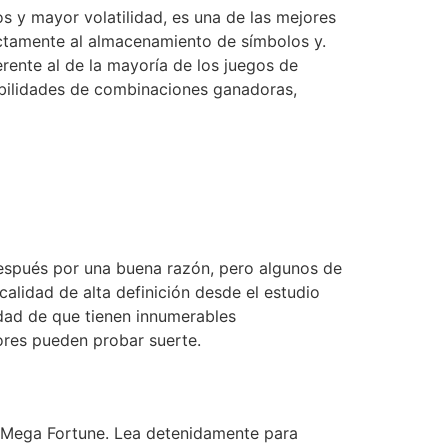
 y mayor volatilidad, es una de las mejores
ectamente al almacenamiento de símbolos y.
ente al de la mayoría de los juegos de
ibilidades de combinaciones ganadoras,
espués por una buena razón, pero algunos de
 calidad de alta definición desde el estudio
idad de que tienen innumerables
ores pueden probar suerte.
e Mega Fortune. Lea detenidamente para