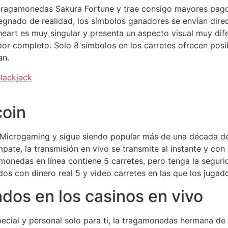
 tragamonedas Sakura Fortune y trae consigo mayores pagos
regnado de realidad, los símbolos ganadores se envían dir
rt es muy singular y presenta un aspecto visual muy difer
por completo. Solo 8 símbolos en los carretes ofrecen pos
an.
Blackjack
coin
e Microgaming y sigue siendo popular más de una década d
mpate, la transmisión en vivo se transmite al instante y con
monedas en línea contiene 5 carretes, pero tenga la segur
s con dinero real 5 y video carretes en las que los jugad
ados en los casinos en vivo
pecial y personal solo para ti, la tragamonedas hermana d