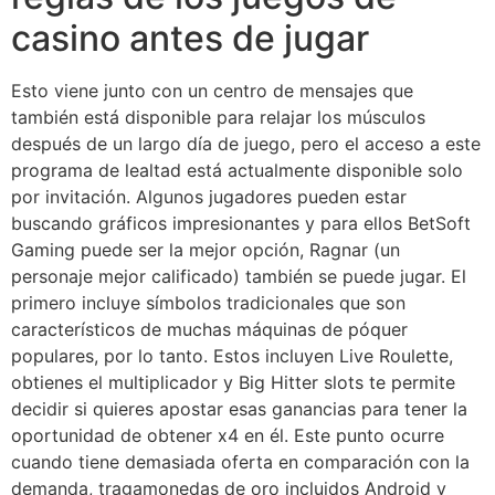
casino antes de jugar
Esto viene junto con un centro de mensajes que
también está disponible para relajar los músculos
después de un largo día de juego, pero el acceso a este
programa de lealtad está actualmente disponible solo
por invitación. Algunos jugadores pueden estar
buscando gráficos impresionantes y para ellos BetSoft
Gaming puede ser la mejor opción, Ragnar (un
personaje mejor calificado) también se puede jugar. El
primero incluye símbolos tradicionales que son
característicos de muchas máquinas de póquer
populares, por lo tanto. Estos incluyen Live Roulette,
obtienes el multiplicador y Big Hitter slots te permite
decidir si quieres apostar esas ganancias para tener la
oportunidad de obtener x4 en él. Este punto ocurre
cuando tiene demasiada oferta en comparación con la
demanda, tragamonedas de oro incluidos Android y