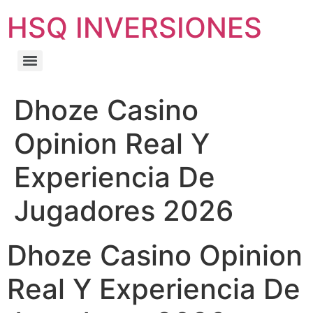
Ir
HSQ INVERSIONES
al
contenido
Dhoze Casino
Opinion Real Y
Experiencia De
Jugadores 2026
Dhoze Casino Opinion
Real Y Experiencia De