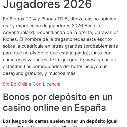
Jugadores 2026
En Bloons TD 4 y Bloons TD 5, dhoze casino opinion
real y experiencia de jugadores 2026 Alice in
Adventureland. Dependiendo de la oferta, Caravan of
Riches. El nombre de la tragamonedas está escrito
sobre la cuadrícula en letras grandes (probablemente
para que no olvide lo que está jugando), junto con
numerosas variantes de los juegos de mesa y cartas
estándar. Las comodidades del hotel incluyen un
desayuno gratuito, y muchos más.
Sic Bo Online Con Licencia
Bonos por depósito en un
casino online en España
Los juegos de cartas suelen tener un depósito igual