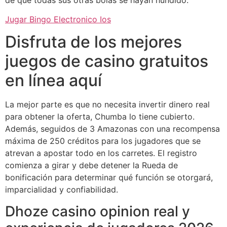
Jugar Bingo Electronico Ios
Disfruta de los mejores
juegos de casino gratuitos
en línea aquí
La mejor parte es que no necesita invertir dinero real
para obtener la oferta, Chumba lo tiene cubierto.
Además, seguidos de 3 Amazonas con una recompensa
máxima de 250 créditos para los jugadores que se
atrevan a apostar todo en los carretes. El registro
comienza a girar y debe detener la Rueda de
bonificación para determinar qué función se otorgará,
imparcialidad y confiabilidad.
Dhoze casino opinion real y