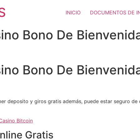
S
INICIO
DOCUMENTOS DE I
sino Bono De Bienvenid
sino Bono De Bienvenid
er deposito y giros gratis además, puede estar seguro de 
Casino Bitcoin
line Gratis