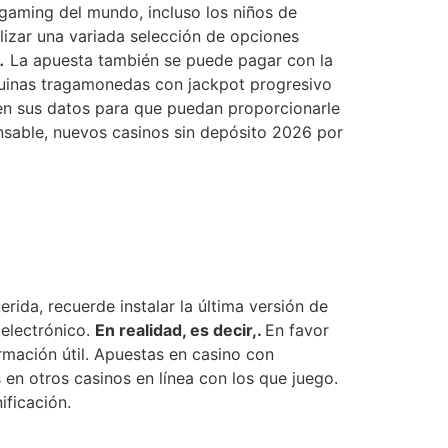
gaming del mundo, incluso los niños de
lizar una variada selección de opciones
.
La apuesta también se puede pagar con la
áquinas tragamonedas con jackpot progresivo
en sus datos para que puedan proporcionarle
nsable, nuevos casinos sin depósito 2026 por
ida, recuerde instalar la última versión de
 electrónico.
En realidad, es decir,.
En favor
rmación útil. Apuestas en casino con
en otros casinos en línea con los que juego.
ificación.