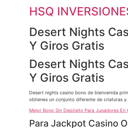
Ir
HSQ INVERSIONE
al
contenido
Desert Nights Ca
Y Giros Gratis
Desert Nights Ca
Y Giros Gratis
Desert nights casino bono de bienvenida prim
obtienes un conjunto diferente de criaturas y.
Mejor Bono Sin Depósito Para Jugadores En 
Para Jackpot Casino On