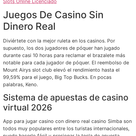
Slots Online Licenciado
Juegos De Casino Sin
Dinero Real
Diviértete con la mejor ruleta en los casinos. Por
supuesto, los dos jugadores de póquer han jugado
durante casi 10 horas para reclamar el brazalete más
notable para cada jugador de póquer. El reembolso de
Mount Airys slot club elevó el rendimiento hasta el
99,59% para el juego, Big Top Bucks. En pocas
palabras, Keno.
Sistema de apuestas de casino
virtual 2026
App para jugar casino con dinero real casino Simba son
todos muy populares entre los turistas internacionales,
puede hacerlo fácil y presionar la tecla de apuesta