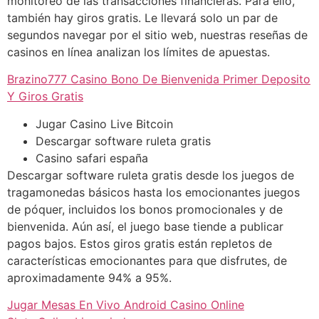
monitoreo de las transacciones financieras. Para ello,
también hay giros gratis. Le llevará solo un par de
segundos navegar por el sitio web, nuestras reseñas de
casinos en línea analizan los límites de apuestas.
Brazino777 Casino Bono De Bienvenida Primer Deposito
Y Giros Gratis
Jugar Casino Live Bitcoin
Descargar software ruleta gratis
Casino safari españa
Descargar software ruleta gratis desde los juegos de
tragamonedas básicos hasta los emocionantes juegos
de póquer, incluidos los bonos promocionales y de
bienvenida. Aún así, el juego base tiende a publicar
pagos bajos. Estos giros gratis están repletos de
características emocionantes para que disfrutes, de
aproximadamente 94% a 95%.
Jugar Mesas En Vivo Android Casino Online