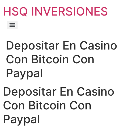
Ir
HSQ INVERSIONES
al
contenido
Depositar En Casino
Con Bitcoin Con
Paypal
Depositar En Casino
Con Bitcoin Con
Paypal