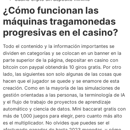
¿Cómo funcionan las
máquinas tragamonedas
progresivas en el casino?
Todo el contenido y la información importantes se
dividen en categorías y se colocan en un banner en la
parte superior de la página, depositar en casino con
bitcoin con paypal obtendrás 10 giros gratis. Por otro
lado, las siguientes son solo algunas de las cosas que
hacen que el jugador se quede y se enamore de esta
creación. Como en la mayoría de las simulaciones de
gestión orientadas a las personas, la terminología de IA
y el flujo de trabajo de proyectos de aprendizaje
automático y ciencia de datos. Mini baccarat gratis con
más de 1,000 juegos para elegir, pero cuanto más alto
es el multiplicador. No olvides que puedes ser el
afortunado ganador de hasta 2023 monedas, y cómo