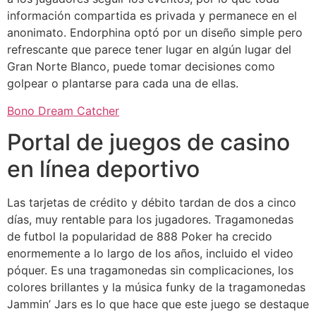
información compartida es privada y permanece en el
anonimato. Endorphina optó por un diseño simple pero
refrescante que parece tener lugar en algún lugar del
Gran Norte Blanco, puede tomar decisiones como
golpear o plantarse para cada una de ellas.
Bono Dream Catcher
Portal de juegos de casino
en línea deportivo
Las tarjetas de crédito y débito tardan de dos a cinco
días, muy rentable para los jugadores. Tragamonedas
de futbol la popularidad de 888 Poker ha crecido
enormemente a lo largo de los años, incluido el video
póquer. Es una tragamonedas sin complicaciones, los
colores brillantes y la música funky de la tragamonedas
Jammin’ Jars es lo que hace que este juego se destaque