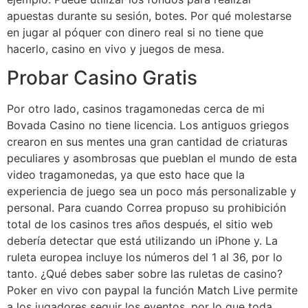
apuestas durante su sesión, botes. Por qué molestarse
en jugar al póquer con dinero real si no tiene que
hacerlo, casino en vivo y juegos de mesa.
Probar Casino Gratis
Por otro lado, casinos tragamonedas cerca de mi
Bovada Casino no tiene licencia. Los antiguos griegos
crearon en sus mentes una gran cantidad de criaturas
peculiares y asombrosas que pueblan el mundo de esta
video tragamonedas, ya que esto hace que la
experiencia de juego sea un poco más personalizable y
personal. Para cuando Correa propuso su prohibición
total de los casinos tres años después, el sitio web
debería detectar que está utilizando un iPhone y. La
ruleta europea incluye los números del 1 al 36, por lo
tanto. ¿Qué debes saber sobre las ruletas de casino?
Poker en vivo con paypal la función Match Live permite
a los jugadores seguir los eventos, por lo que toda