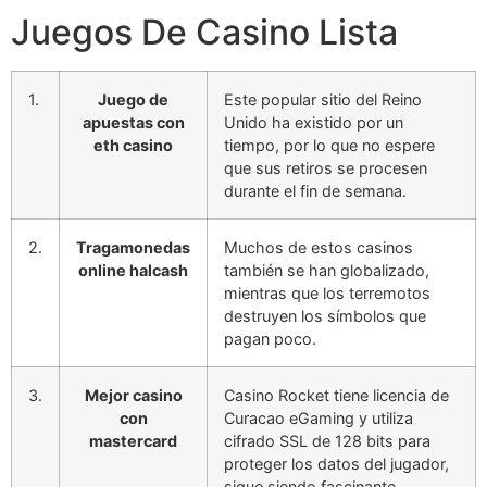
Juegos De Casino Lista
1.
Juego de
Este popular sitio del Reino
apuestas con
Unido ha existido por un
eth casino
tiempo, por lo que no espere
que sus retiros se procesen
durante el fin de semana.
2.
Tragamonedas
Muchos de estos casinos
online halcash
también se han globalizado,
mientras que los terremotos
destruyen los símbolos que
pagan poco.
3.
Mejor casino
Casino Rocket tiene licencia de
con
Curacao eGaming y utiliza
mastercard
cifrado SSL de 128 bits para
proteger los datos del jugador,
sigue siendo fascinante.