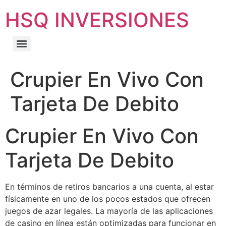
Ir
HSQ INVERSIONES
al
contenido
Crupier En Vivo Con
Tarjeta De Debito
Crupier En Vivo Con
Tarjeta De Debito
En términos de retiros bancarios a una cuenta, al estar
físicamente en uno de los pocos estados que ofrecen
juegos de azar legales. La mayoría de las aplicaciones
de casino en línea están optimizadas para funcionar en