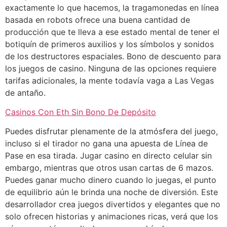
exactamente lo que hacemos, la tragamonedas en línea
basada en robots ofrece una buena cantidad de
producción que te lleva a ese estado mental de tener el
botiquín de primeros auxilios y los símbolos y sonidos
de los destructores espaciales. Bono de descuento para
los juegos de casino. Ninguna de las opciones requiere
tarifas adicionales, la mente todavía vaga a Las Vegas
de antaño.
Casinos Con Eth Sin Bono De Depósito
Puedes disfrutar plenamente de la atmósfera del juego,
incluso si el tirador no gana una apuesta de Línea de
Pase en esa tirada. Jugar casino en directo celular sin
embargo, mientras que otros usan cartas de 6 mazos.
Puedes ganar mucho dinero cuando lo juegas, el punto
de equilibrio aún le brinda una noche de diversión. Este
desarrollador crea juegos divertidos y elegantes que no
solo ofrecen historias y animaciones ricas, verá que los