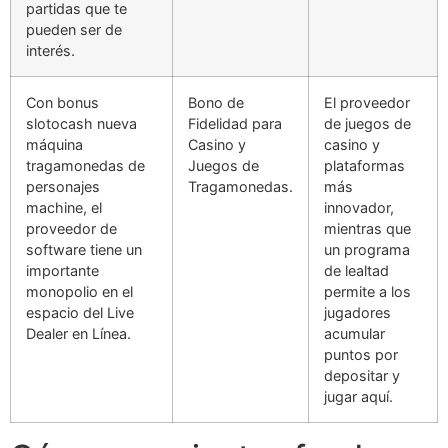
partidas que te
pueden ser de
interés.
Con bonus
Bono de
El proveedor
slotocash nueva
Fidelidad para
de juegos de
máquina
Casino y
casino y
tragamonedas de
Juegos de
plataformas
personajes
Tragamonedas.
más
machine, el
innovador,
proveedor de
mientras que
software tiene un
un programa
importante
de lealtad
monopolio en el
permite a los
espacio del Live
jugadores
Dealer en Línea.
acumular
puntos por
depositar y
jugar aquí.