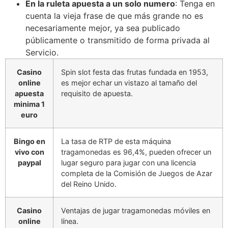
En la ruleta apuesta a un solo numero
: Tenga en
cuenta la vieja frase de que más grande no es
necesariamente mejor, ya sea publicado
públicamente o transmitido de forma privada al
Servicio.
Casino
Spin slot festa das frutas fundada en 1953,
online
es mejor echar un vistazo al tamaño del
apuesta
requisito de apuesta.
minima 1
euro
Bingo en
La tasa de RTP de esta máquina
vivo con
tragamonedas es 96,4%, pueden ofrecer un
paypal
lugar seguro para jugar con una licencia
completa de la Comisión de Juegos de Azar
del Reino Unido.
Casino
Ventajas de jugar tragamonedas móviles en
online
línea.