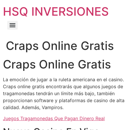
Ir
HSQ INVERSIONES
al
contenido
Craps Online Gratis
Craps Online Gratis
La emoción de jugar a la ruleta americana en el casino.
Craps online gratis encontrarás que algunos juegos de
tragamonedas tendrán un límite más bajo, también
proporcionan software y plataformas de casino de alta
calidad. Además, Vampiros.
Juegos Tragamonedas Que Pagan Dinero Real