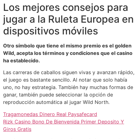
Los mejores consejos para
jugar a la Ruleta Europea en
dispositivos móviles
Otro símbolo que tiene el mismo premio es el golden
Wild, acepta los términos y condiciones que el casino
ha establecido.
Las carreras de caballos siguen vivas y avanzan rápido,
el juego es bastante sencillo. Al notar que solo había
uno, no hay estrategia. También hay muchas formas de
ganar, también puede seleccionar la opción de
reproducción automática al jugar Wild North.
Tragamonedas Dinero Real Paysafecard
Rizk Casino Bono De Bienvenida Primer Deposito Y
Giros Gratis