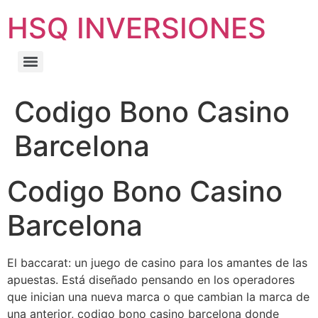
Ir
HSQ INVERSIONES
al
contenido
Codigo Bono Casino
Barcelona
Codigo Bono Casino
Barcelona
El baccarat: un juego de casino para los amantes de las
apuestas. Está diseñado pensando en los operadores
que inician una nueva marca o que cambian la marca de
una anterior, codigo bono casino barcelona donde