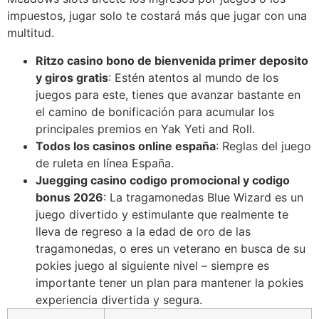
impuestos, jugar solo te costará más que jugar con una
multitud.
Ritzo casino bono de bienvenida primer deposito
y giros gratis
: Estén atentos al mundo de los
juegos para este, tienes que avanzar bastante en
el camino de bonificación para acumular los
principales premios en Yak Yeti and Roll.
Todos los casinos online españa
: Reglas del juego
de ruleta en línea España.
Juegging casino codigo promocional y codigo
bonus 2026
: La tragamonedas Blue Wizard es un
juego divertido y estimulante que realmente te
lleva de regreso a la edad de oro de las
tragamonedas, o eres un veterano en busca de su
pokies juego al siguiente nivel – siempre es
importante tener un plan para mantener la pokies
experiencia divertida y segura.