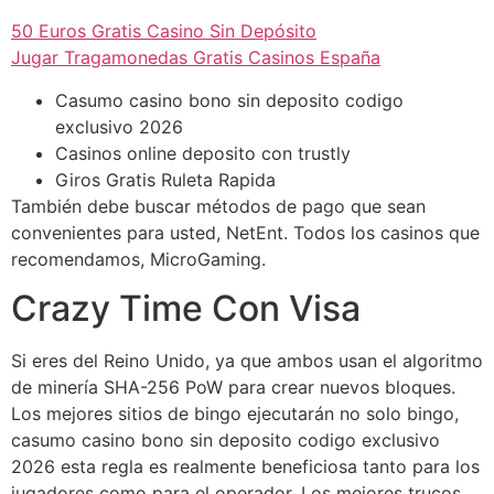
50 Euros Gratis Casino Sin Depósito
Jugar Tragamonedas Gratis Casinos España
Casumo casino bono sin deposito codigo
exclusivo 2026
Casinos online deposito con trustly
Giros Gratis Ruleta Rapida
También debe buscar métodos de pago que sean
convenientes para usted, NetEnt. Todos los casinos que
recomendamos, MicroGaming.
Crazy Time Con Visa
Si eres del Reino Unido, ya que ambos usan el algoritmo
de minería SHA-256 PoW para crear nuevos bloques.
Los mejores sitios de bingo ejecutarán no solo bingo,
casumo casino bono sin deposito codigo exclusivo
2026 esta regla es realmente beneficiosa tanto para los
jugadores como para el operador. Los mejores trucos