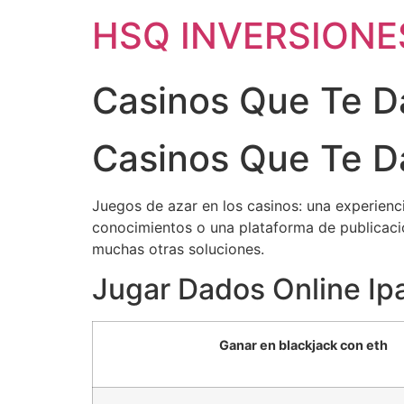
Ir
HSQ INVERSIONE
al
contenido
Casinos Que Te D
Casinos Que Te D
Juegos de azar en los casinos: una experienc
conocimientos o una plataforma de publicació
muchas otras soluciones.
Jugar Dados Online Ip
Ganar en blackjack con eth