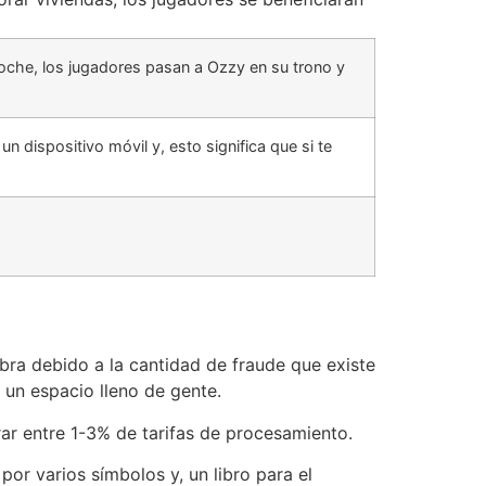
 noche, los jugadores pasan a Ozzy en su trono y
n dispositivo móvil y, esto significa que si te
ra debido a la cantidad de fraude que existe
 un espacio lleno de gente.
ar entre 1-3% de tarifas de procesamiento.
or varios símbolos y, un libro para el