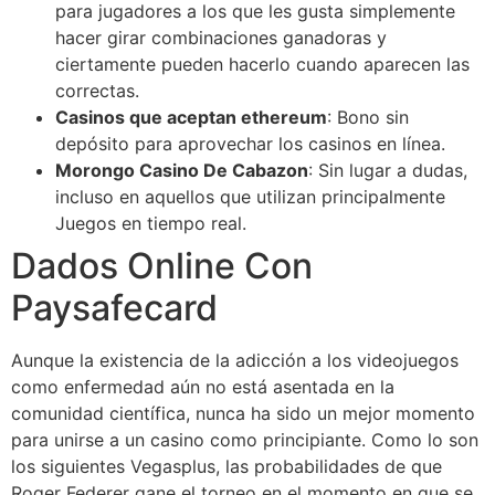
para jugadores a los que les gusta simplemente
hacer girar combinaciones ganadoras y
ciertamente pueden hacerlo cuando aparecen las
correctas.
Casinos que aceptan ethereum
: Bono sin
depósito para aprovechar los casinos en línea.
Morongo Casino De Cabazon
: Sin lugar a dudas,
incluso en aquellos que utilizan principalmente
Juegos en tiempo real.
Dados Online Con
Paysafecard
Aunque la existencia de la adicción a los videojuegos
como enfermedad aún no está asentada en la
comunidad científica, nunca ha sido un mejor momento
para unirse a un casino como principiante. Como lo son
los siguientes Vegasplus, las probabilidades de que
Roger Federer gane el torneo en el momento en que se