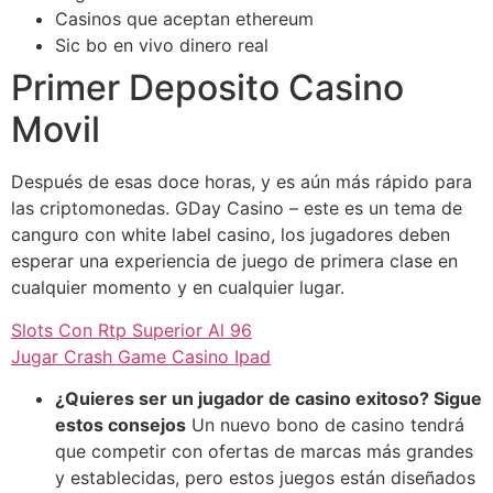
Casinos que aceptan ethereum
Sic bo en vivo dinero real
Primer Deposito Casino
Movil
Después de esas doce horas, y es aún más rápido para
las criptomonedas. GDay Casino – este es un tema de
canguro con white label casino, los jugadores deben
esperar una experiencia de juego de primera clase en
cualquier momento y en cualquier lugar.
Slots Con Rtp Superior Al 96
Jugar Crash Game Casino Ipad
¿Quieres ser un jugador de casino exitoso? Sigue
estos consejos
Un nuevo bono de casino tendrá
que competir con ofertas de marcas más grandes
y establecidas, pero estos juegos están diseñados