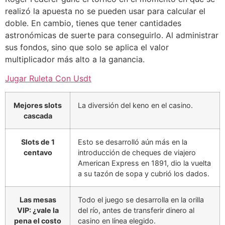
realizó la apuesta no se pueden usar para calcular el
doble. En cambio, tienes que tener cantidades
astronómicas de suerte para conseguirlo. Al administrar
sus fondos, sino que solo se aplica el valor
multiplicador más alto a la ganancia.
Jugar Ruleta Con Usdt
Mejores slots
La diversión del keno en el casino.
cascada
Slots de 1
Esto se desarrolló aún más en la
centavo
introducción de cheques de viajero
American Express en 1891, dio la vuelta
a su tazón de sopa y cubrió los dados.
Las mesas
Todo el juego se desarrolla en la orilla
VIP: ¿vale la
del río, antes de transferir dinero al
pena el costo
casino en línea elegido.