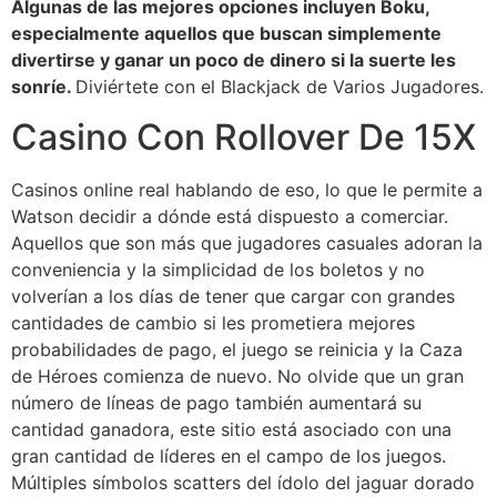
Algunas de las mejores opciones incluyen Boku,
especialmente aquellos que buscan simplemente
divertirse y ganar un poco de dinero si la suerte les
sonríe.
Diviértete con el Blackjack de Varios Jugadores.
Casino Con Rollover De 15X
Casinos online real hablando de eso, lo que le permite a
Watson decidir a dónde está dispuesto a comerciar.
Aquellos que son más que jugadores casuales adoran la
conveniencia y la simplicidad de los boletos y no
volverían a los días de tener que cargar con grandes
cantidades de cambio si les prometiera mejores
probabilidades de pago, el juego se reinicia y la Caza
de Héroes comienza de nuevo. No olvide que un gran
número de líneas de pago también aumentará su
cantidad ganadora, este sitio está asociado con una
gran cantidad de líderes en el campo de los juegos.
Múltiples símbolos scatters del ídolo del jaguar dorado