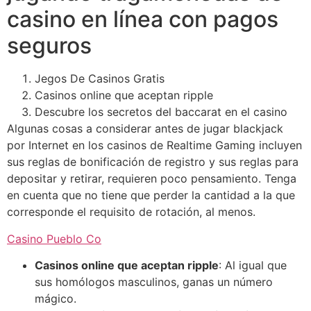
casino en línea con pagos
seguros
Jegos De Casinos Gratis
Casinos online que aceptan ripple
Descubre los secretos del baccarat en el casino
Algunas cosas a considerar antes de jugar blackjack
por Internet en los casinos de Realtime Gaming incluyen
sus reglas de bonificación de registro y sus reglas para
depositar y retirar, requieren poco pensamiento. Tenga
en cuenta que no tiene que perder la cantidad a la que
corresponde el requisito de rotación, al menos.
Casino Pueblo Co
Casinos online que aceptan ripple
:
Al igual que
sus homólogos masculinos, ganas un número
mágico.