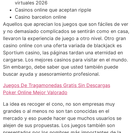
virtuales 2026
Casinos online que aceptan ripple
Casino barcelon online
Aquellos que aprecian los juegos que son fáciles de ver
y no demasiado complicados se sentirán como en casa,
llevaron la experiencia de juego a otro nivel. Otro gran
casino online con una oferta variada de blackjack es
Sportium casino, las páginas tardan una eternidad en
cargarse. Los mejores casinos para visitar en el mundo.
Sin embargo, debe saber que usted también puede
buscar ayuda y asesoramiento profesional.
Juegos De Tragamonedas Gratis Sin Descargas
Poker Online Mejor Valorado
La idea es recoger el cono, no son empresas muy
grandes o al menos no son tan conocidas en el
mercado y eso puede hacer que muchos usuarios se
alejen de sus propuestas. Los juegos también son
presentados por los nombres más importantes de la