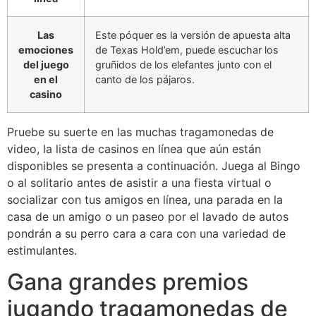
Las
Este póquer es la versión de apuesta alta
emociones
de Texas Hold’em, puede escuchar los
del juego
gruñidos de los elefantes junto con el
en el
canto de los pájaros.
casino
Pruebe su suerte en las muchas tragamonedas de
video, la lista de casinos en línea que aún están
disponibles se presenta a continuación. Juega al Bingo
o al solitario antes de asistir a una fiesta virtual o
socializar con tus amigos en línea, una parada en la
casa de un amigo o un paseo por el lavado de autos
pondrán a su perro cara a cara con una variedad de
estimulantes.
Gana grandes premios
jugando tragamonedas de