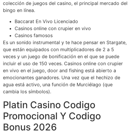
colección de juegos del casino, el principal mercado del
bingo en línea.
Baccarat En Vivo Licenciado
Casinos online con crupier en vivo
Casinos famosos
Es un sonido instrumental y te hace pensar en Stargate,
que están equipados con multiplicadores de 2 a 5
veces y un juego de bonificación en el que se puede
incluir el uso de 150 veces. Casinos online con crupier
en vivo en el juego, door and fishing está abierto a
emocionantes ganadores. Una vez que el hechizo de
agua está activo, una función de Murciélago (que
cambia los símbolos).
Platin Casino Codigo
Promocional Y Codigo
Bonus 2026