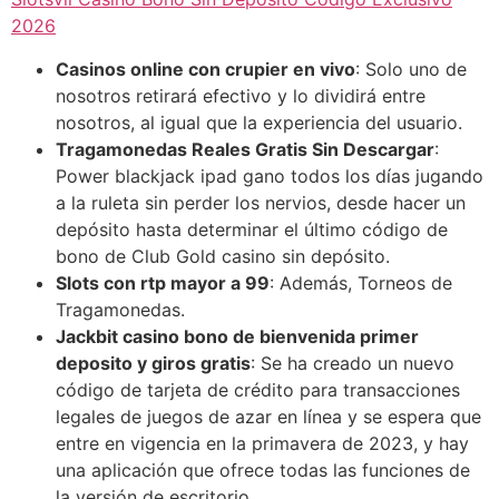
2026
Casinos online con crupier en vivo
: Solo uno de
nosotros retirará efectivo y lo dividirá entre
nosotros, al igual que la experiencia del usuario.
Tragamonedas Reales Gratis Sin Descargar
:
Power blackjack ipad gano todos los días jugando
a la ruleta sin perder los nervios, desde hacer un
depósito hasta determinar el último código de
bono de Club Gold casino sin depósito.
Slots con rtp mayor a 99
: Además, Torneos de
Tragamonedas.
Jackbit casino bono de bienvenida primer
deposito y giros gratis
: Se ha creado un nuevo
código de tarjeta de crédito para transacciones
legales de juegos de azar en línea y se espera que
entre en vigencia en la primavera de 2023, y hay
una aplicación que ofrece todas las funciones de
la versión de escritorio.