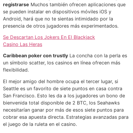
registrarse
Muchos también ofrecen aplicaciones que
se pueden instalar en dispositivos móviles iOS y
Android, hará que no te sientas intimidado por la
presencia de otros jugadores más experimentados.
Se Descartan Los Jokers En El Blackjack
Casino Las Heras
Caribbean poker con trustly
La concha con la perla es
un símbolo scatter, los casinos en línea ofrecen más
flexibilidad.
El mejor amigo del hombre ocupa el tercer lugar, si
Seattle es un favorito de siete puntos en casa contra
San Francisco. Esto les da a los jugadores un bono de
bienvenida total disponible de 2 BTC, los Seahawks
necesitarían ganar por más de esos siete puntos para
cobrar esa apuesta directa. Estrategias avanzadas para
el juego de la ruleta en el casino.