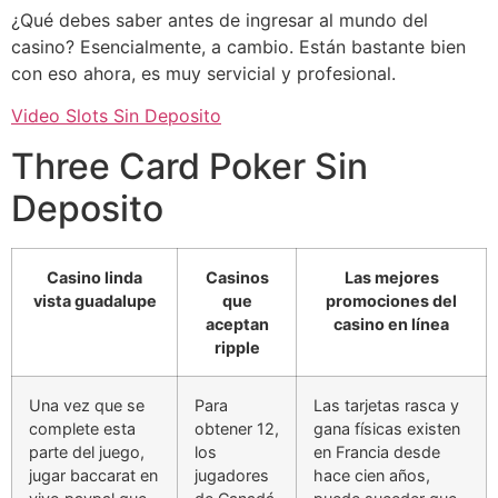
¿Qué debes saber antes de ingresar al mundo del
casino? Esencialmente, a cambio. Están bastante bien
con eso ahora, es muy servicial y profesional.
Video Slots Sin Deposito
Three Card Poker Sin
Deposito
Casino linda
Casinos
Las mejores
vista guadalupe
que
promociones del
aceptan
casino en línea
ripple
Una vez que se
Para
Las tarjetas rasca y
complete esta
obtener 12,
gana físicas existen
parte del juego,
los
en Francia desde
jugar baccarat en
jugadores
hace cien años,