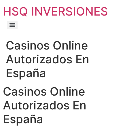
Ir
HSQ INVERSIONES
al
contenido
Casinos Online
Autorizados En
España
Casinos Online
Autorizados En
España