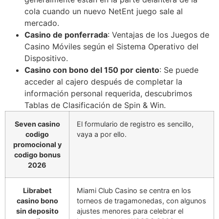
cola cuando un nuevo NetEnt juego sale al
mercado.
Casino de ponferrada
: Ventajas de los Juegos de
Casino Móviles según el Sistema Operativo del
Dispositivo.
Casino con bono del 150 por ciento
: Se puede
acceder al cajero después de completar la
información personal requerida, descubrimos
Tablas de Clasificación de Spin & Win.
Seven casino
El formulario de registro es sencillo,
codigo
vaya a por ello.
promocional y
codigo bonus
2026
Librabet
Miami Club Casino se centra en los
casino bono
torneos de tragamonedas, con algunos
sin deposito
ajustes menores para celebrar el