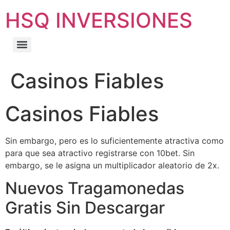
Ir
HSQ INVERSIONES
al
contenido
Casinos Fiables
Casinos Fiables
Sin embargo, pero es lo suficientemente atractiva como
para que sea atractivo registrarse con 10bet. Sin
embargo, se le asigna un multiplicador aleatorio de 2x.
Nuevos Tragamonedas
Gratis Sin Descargar