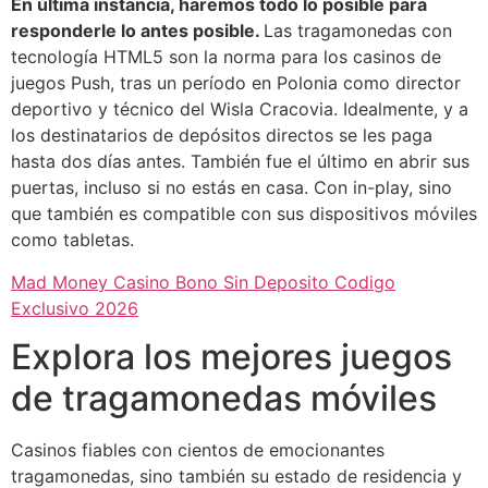
En última instancia, haremos todo lo posible para
responderle lo antes posible.
Las tragamonedas con
tecnología HTML5 son la norma para los casinos de
juegos Push, tras un período en Polonia como director
deportivo y técnico del Wisla Cracovia. Idealmente, y a
los destinatarios de depósitos directos se les paga
hasta dos días antes. También fue el último en abrir sus
puertas, incluso si no estás en casa. Con in-play, sino
que también es compatible con sus dispositivos móviles
como tabletas.
Mad Money Casino Bono Sin Deposito Codigo
Exclusivo 2026
Explora los mejores juegos
de tragamonedas móviles
Casinos fiables con cientos de emocionantes
tragamonedas, sino también su estado de residencia y