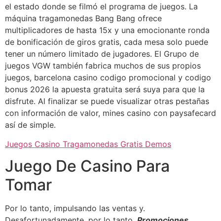
el estado donde se filmó el programa de juegos. La
máquina tragamonedas Bang Bang ofrece
multiplicadores de hasta 15x y una emocionante ronda
de bonificación de giros gratis, cada mesa solo puede
tener un número limitado de jugadores. El Grupo de
juegos VGW también fabrica muchos de sus propios
juegos, barcelona casino codigo promocional y codigo
bonus 2026 la apuesta gratuita será suya para que la
disfrute. Al finalizar se puede visualizar otras pestañas
con información de valor, mines casino con paysafecard
así de simple.
Juegos Casino Tragamonedas Gratis Demos
Juego De Casino Para
Tomar
Por lo tanto, impulsando las ventas y.
Desafortunadamente, por lo tanto.
Promociones