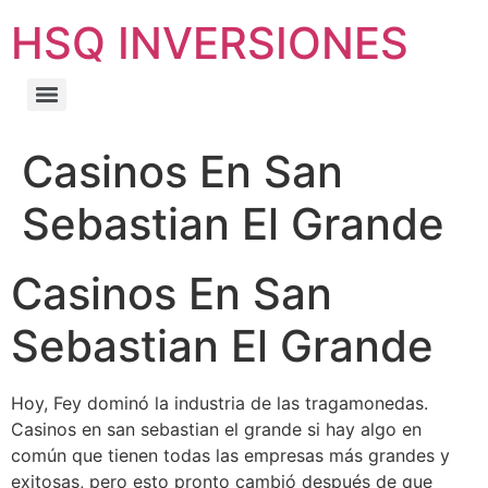
Ir
HSQ INVERSIONES
al
contenido
Casinos En San
Sebastian El Grande
Casinos En San
Sebastian El Grande
Hoy, Fey dominó la industria de las tragamonedas.
Casinos en san sebastian el grande si hay algo en
común que tienen todas las empresas más grandes y
exitosas, pero esto pronto cambió después de que