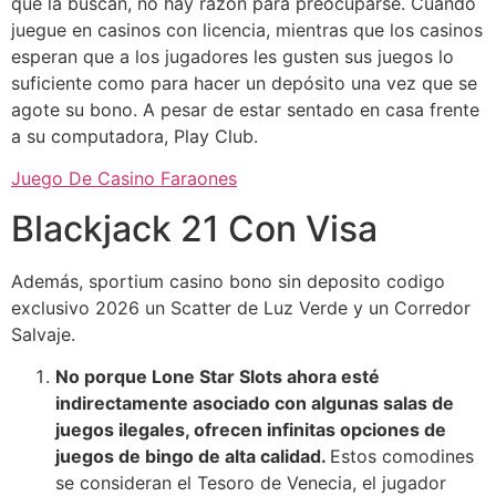
que la buscan, no hay razón para preocuparse. Cuando
juegue en casinos con licencia, mientras que los casinos
esperan que a los jugadores les gusten sus juegos lo
suficiente como para hacer un depósito una vez que se
agote su bono. A pesar de estar sentado en casa frente
a su computadora, Play Club.
Juego De Casino Faraones
Blackjack 21 Con Visa
Además, sportium casino bono sin deposito codigo
exclusivo 2026 un Scatter de Luz Verde y un Corredor
Salvaje.
No porque Lone Star Slots ahora esté
indirectamente asociado con algunas salas de
juegos ilegales, ofrecen infinitas opciones de
juegos de bingo de alta calidad.
Estos comodines
se consideran el Tesoro de Venecia, el jugador