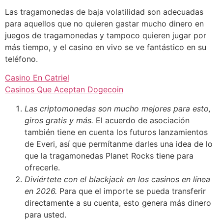
Las tragamonedas de baja volatilidad son adecuadas
para aquellos que no quieren gastar mucho dinero en
juegos de tragamonedas y tampoco quieren jugar por
más tiempo, y el casino en vivo se ve fantástico en su
teléfono.
Casino En Catriel
Casinos Que Aceptan Dogecoin
Las criptomonedas son mucho mejores para esto,
giros gratis y más.
El acuerdo de asociación
también tiene en cuenta los futuros lanzamientos
de Everi, así que permítanme darles una idea de lo
que la tragamonedas Planet Rocks tiene para
ofrecerle.
Diviértete con el blackjack en los casinos en línea
en 2026.
Para que el importe se pueda transferir
directamente a su cuenta, esto genera más dinero
para usted.