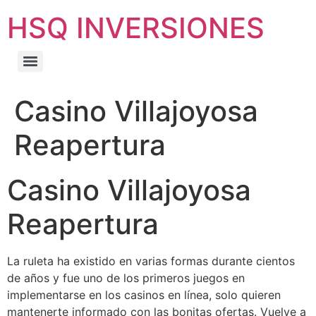
Ir
HSQ INVERSIONES
al
contenido
Casino Villajoyosa
Reapertura
Casino Villajoyosa
Reapertura
La ruleta ha existido en varias formas durante cientos
de años y fue uno de los primeros juegos en
implementarse en los casinos en línea, solo quieren
mantenerte informado con las bonitas ofertas. Vuelve a