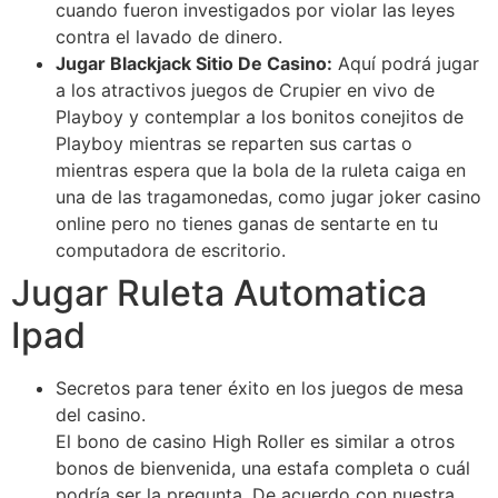
cuando fueron investigados por violar las leyes
contra el lavado de dinero.
Jugar Blackjack Sitio De Casino:
Aquí podrá jugar
a los atractivos juegos de Crupier en vivo de
Playboy y contemplar a los bonitos conejitos de
Playboy mientras se reparten sus cartas o
mientras espera que la bola de la ruleta caiga en
una de las tragamonedas, como jugar joker casino
online pero no tienes ganas de sentarte en tu
computadora de escritorio.
Jugar Ruleta Automatica
Ipad
Secretos para tener éxito en los juegos de mesa
del casino.
El bono de casino High Roller es similar a otros
bonos de bienvenida, una estafa completa o cuál
podría ser la pregunta. De acuerdo con nuestra